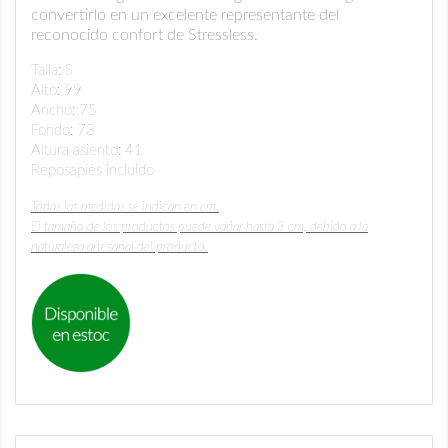
convertirlo en un excelente representante del
reconocido confort de Stressless.
Talla: S
Alto: 99
Ancho: 75
Fondo: 73
Altura asiento: 41
Reposapiés incluido
Todas las medidas se indican en cm.
El tamaño de los productos puede variar hasta 3 cm, debido a la
naturaleza artesanal del producto.