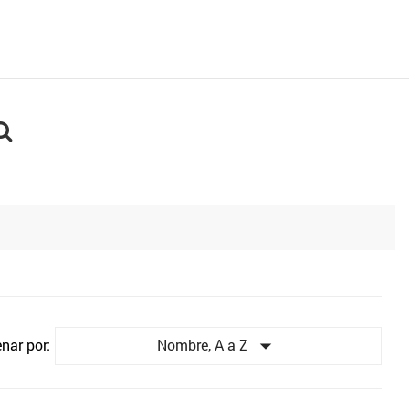

Nombre, A a Z
nar por: