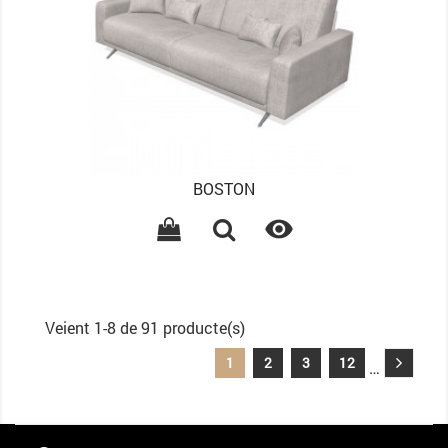
BOSTON

Veient 1-8 de 91 producte(s)
1
2
3
12
…