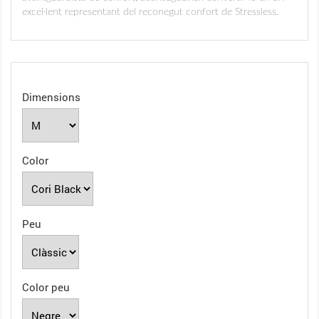
excel·lent representant del reconegut confort de Stressless.
Dimensions
Color
Peu
Color peu