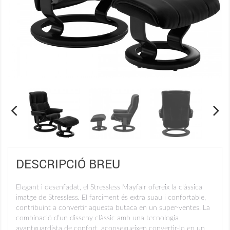
DESCRIPCIÓ BREU
Elegant i desenfadat, el Stressless Mayfair ofereix la clàssica
imatge de Stressless. El farciment és extra suau i confortable,
contribuint a convertir aquesta butaca en un super-ventes. La
combinació d’un disseny clàssic amb una tecnologia
avantguardista de confort, aconsegueixen convertir-lo en un